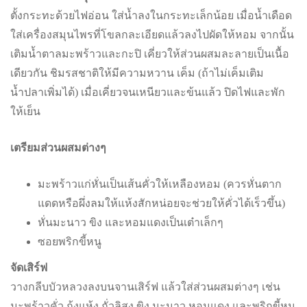
ตั้งกระทะด้วยไฟอ่อน ใส่น้ำลงในกระทะเล็กน้อย เมื่อน้ำเดือด
ใส่เครื่องสมุนไพรที่โขลกละเอียดแล้วลงไปผัดให้หอม จากนั้น
เติมน้ำตาลมะพร้าวและกะปิ เคี่ยวให้ส่วนผสมละลายเป็นเนื้อ
เดียวกัน ชิมรสชาติให้มีความหวาน เค็ม (ถ้าไม่เค็มเติม
น้ำปลาเพิ่มได้) เมื่อเคี่ยวจนเหนียวและข้นแล้ว ปิดไฟและพัก
ให้เย็น
เตรียมส่วนผสมต่างๆ
มะพร้าวแก่หั่นเป็นเส้นคั่วให้เหลืองหอม (ควรหั่นตาก
แดดหรือผึ่งลมให้แห้งสักหน่อยจะช่วยให้คั่วได้เร็วขึ้น)
หั่นมะนาว ขิง และหอมแดงเป็นเต๋าเล็กๆ
ซอยพริกขี้หนู
จัดเสิร์ฟ
วางกลีบบัวหลวงลงบนจานเสิร์ฟ แล้วใส่ส่วนผสมต่างๆ เช่น
มะพร้าวคั่ว กุ้งแห้ง ถั่วลิสง ขิง มะนาว หอมแดง และพริกขี้หนู