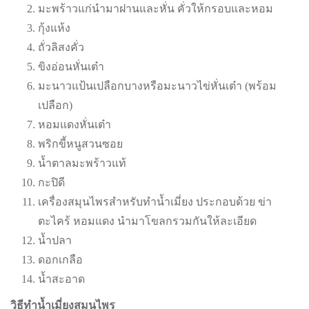
มะพร้าวแก่นำมาฝานและหั่น คั่วให้กรอบและหอม
กุ้งแห้ง
ถั่วลิสงคั่ว
ขิงอ่อนหั่นเต๋า
มะนาวแป้นเปลือกบางหรือมะนาวไข่หั่นเต๋า (พร้อม
เปลือก)
หอมแดงหั่นเต๋า
พริกขี้หนูสวนซอย
น้ำตาลมะพร้าวแท้
กะปิดี
เครื่องสมุนไพรสำหรับทำน้ำเมี่ยง ประกอบด้วย ข่า
ตะไคร้ หอมแดง นำมาโขลกรวมกันให้ละเอียด
น้ำปลา
ดอกเกลือ
น้ำสะอาด
วิธีทำน้ำเมี่ยงสมุนไพร