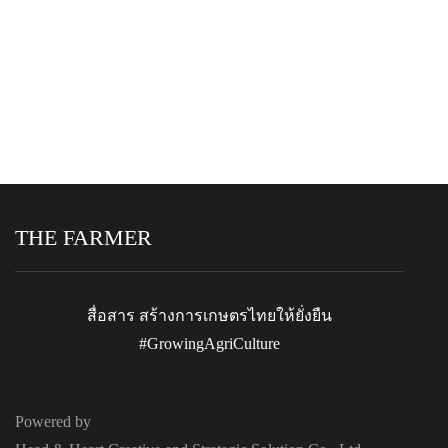
Recent Comments
Amnat
บน
หลักสูตรร่วมมือครั้งสำคัญ ดูงานไกลถึงไทเป
สู่การผลักดันเกษตรไทยให้สมาร์ท
THE FARMER
สื่อสาร สร้างการเกษตรไทยให้ยั่งยืน
#GrowingAgriCulture
Powered by