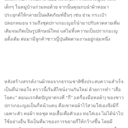
เด็กๆ ในหมู่บ้านร่วมทอด้วย จากนั้นคุณกบนำผ้าทอมา
ประยุกต์ให้กลายเป็นผลิตภัณฑ์อื่นๆ เช่น ย่าม กระเป๋า
ปลอกหมอน รวมถึงชุดปกาเกอะญอก็นำมาปรับลวดลายเพิ่ม
เติมจนเกิดเป็นรูปลักษณ์ใหม่ แต่ไม่ทิ้งความเป็นปกาเกอะญ
อดั้งเดิม ต่อมามีลูกค้าชาวญี่ปุ่นติดตามงานอยู่กลุ่มหนึ่ง
หลังสร้างสรรค์งานผ้าทอจากธรรมชาติซึ่งประสบความสำเร็จ
เป็นที่น่าพอใจ คราวนี้เริ่มดีไซน์งานกันใหม่ ด้วยการทำ “เสื่อ
โยคะ” ตอนแรกติดปัญหาตรงที่ “กี่” (เครื่องมือทอผ้า) ของชาว
ปกาเกอะญอเป็นกี่หน้าแคบ คือเขาทอผ้าไว้สวมใส่เองจึงมีกี่
เฉพาะตัว ทอผ้า ทอชุด ทอเสื้อเพื่อตัวเอง ทอใส่เอง ไม่ได้นำไป
ใช้อย่างอื่น จึงเป็นที่มาของการขยายกี่ให้กว้างขึ้น โดยมี