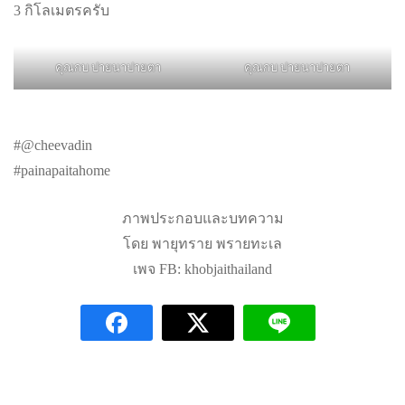
3 กิโลเมตรครับ
คุณกบ ปายนาปายตา
คุณกบ ปายนาปายตา
#@cheevadin
#painapaitahome
ภาพประกอบและบทความ
โดย พายุทราย พรายทะเล
เพจ FB: khobjaithailand