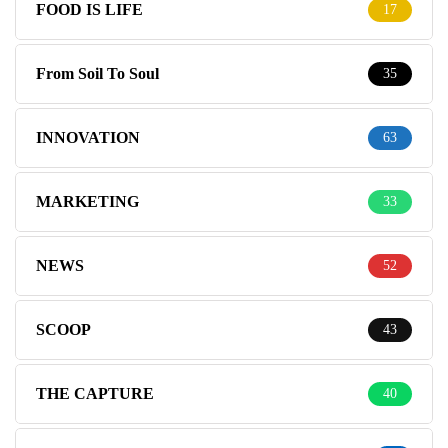
FOOD IS LIFE
17
From Soil To Soul
35
INNOVATION
63
MARKETING
33
NEWS
52
SCOOP
43
THE CAPTURE
40