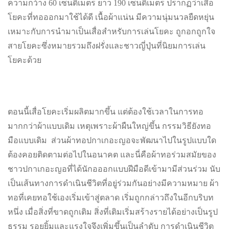
ความกว้าง 60 เซนติเมตร ยาว 190 เซนติเมตร ปรากฏว่าเสื่อ
โยคะที่ทอออกมาใช้ได้ดี เนื้อผ้าแน่น มีความนุ่มนวลยืดหยุ่น
เหมาะกับการนำมาเป็นเสื่อสำหรับการเล่นโยคะ ถูกอกถูกใจ
สายโยคะซึ่งหมายรวมถึงฝรั่งและชาวญี่ปุ่นที่นิยมการเล่น
โยคะด้วย
ตอนนี้เสื่อโยคะเริ่มผลิตมากขึ้น แต่ต้องใช้เวลาในการทอ
มากกว่าผ้าแบบเดิม เหตุเพราะผ้าผืนใหญ่ขึ้น กรรมวิธียังทอ
มือแบบเดิม ส่วนผ้าทอปกาเกอะญอจะพัฒนาไปในรูปแบบใด
ต้องคอยติดตามต่อไปในอนาคต และนี่คือผ้าทอร่วมสมัยของ
ชาวปกาเกอะญอที่ได้นักอออกแบบฝีมือดีเข้ามามีส่วนร่วม นับ
เป็นเส้นทางการดำเนินชีวิตที่อยู่ร่วมกันอย่างมีความหมาย ผ้า
ทอที่เคยทอใช้เองเริ่มเข้าสู่ตลาด เริ่มถูกกล่าวถึงในอีกบริบท
หนึ่ง เมื่อสิ่งที่ขาดถูกเติม สิ่งที่เติมเริ่มสร้างรายได้อย่างเป็นรูป
ธรรม รอยยิ้มและแรงใจจึงเพิ่มขึ้นเป็นลำดับ การดำเนินชีวิต