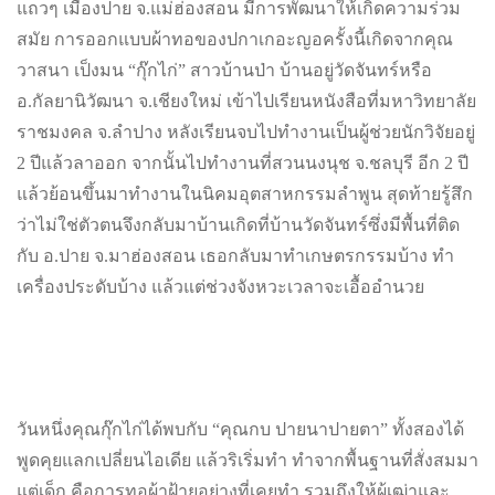
แถวๆ เมืองปาย จ.แม่ฮ่องสอน มีการพัฒนาให้เกิดความร่วม
สมัย การออกแบบผ้าทอของปกาเกอะญอครั้งนี้เกิดจากคุณ
วาสนา เป็งมน “กุ๊กไก่” สาวบ้านป่า บ้านอยู่วัดจันทร์หรือ
อ.กัลยานิวัฒนา จ.เชียงใหม่ เข้าไปเรียนหนังสือที่มหาวิทยาลัย
ราชมงคล จ.ลำปาง หลังเรียนจบไปทำงานเป็นผู้ช่วยนักวิจัยอยู่
2 ปีแล้วลาออก จากนั้นไปทำงานที่สวนนงนุช จ.ชลบุรี อีก 2 ปี
แล้วย้อนขึ้นมาทำงานในนิคมอุตสาหกรรมลำพูน สุดท้ายรู้สึก
ว่าไม่ใช่ตัวตนจึงกลับมาบ้านเกิดที่บ้านวัดจันทร์ซึ่งมีพื้นที่ติด
กับ อ.ปาย จ.มาฮ่องสอน เธอกลับมาทำเกษตรกรรมบ้าง ทำ
เครื่องประดับบ้าง แล้วแต่ช่วงจังหวะเวลาจะเอื้ออำนวย
วันหนึ่งคุณกุ๊กไก่ได้พบกับ “คุณกบ ปายนาปายตา” ทั้งสองได้
พูดคุยแลกเปลี่ยนไอเดีย แล้วริเริ่มทำ ทำจากพื้นฐานที่สั่งสมมา
แต่เด็ก คือการทอผ้าฝ้ายอย่างที่เคยทำ รวมถึงให้ผู้เฒ่าและ