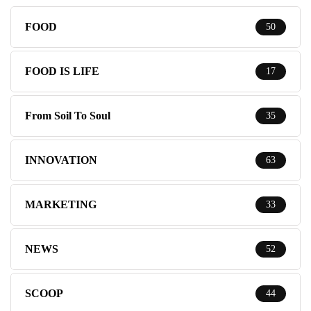
FOOD
50
FOOD IS LIFE
17
From Soil To Soul
35
INNOVATION
63
MARKETING
33
NEWS
52
SCOOP
44