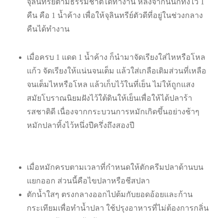
จุลินทรีย์ตามธรรมชาติได้ทำงาน หลังจากนั้นก็ทิ้งไว้ 1
คืน คือ 1 น้ำค้าง เพื่อให้จุลินทรีย์ตัวดีที่อยู่ในช่วงกลาง
คืนได้ทำงาน
เมื่อครบ 1 แดด 1 น้ำค้าง ก็นำมาจัดเรียงใส่ไหหรือโหล
แก้ว จัดเรียงให้แน่นจนเต็ม แล้วใส่เกลือเติมส่วนที่เหลือ
จนเต็มไหหรือโหล แล้วเก็บไว้ในที่เย็น ไม่ให้ถูกแสง
สมัยโบราณนิยมฝังไว้ใต้ดินให้เย็นเพื่อให้ได้ปลาร้า
รสชาติดี เนื่องจากกระบวนการหมักเกิดขึ้นอย่างช้าๆ
หมักปลาทิ้งไว้หนึ่งปีครึ่งถึงสองปี
เมื่อหมักครบตามเวลาที่กำหนดให้ตักครีมปลาด้านบน
แยกออก ส่วนนี้คือไขปลาหรือชีสปลา
ตักน้ำใสๆ ตรงกลางออกไปต้มกับยอดอ้อยและก้าน
กระเทียมเพื่อทำน้ำปลา ใช้ปรุงอาหารที่ไม่ต้องการกลิ่น