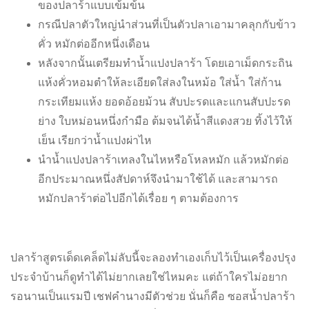
ของปลาร้าแบบเข้มข้น
กรณีปลาตัวใหญ่นำส่วนที่เป็นตัวปลาเอามาคลุกกับข้าว
คั่ว หมักต่ออีกหนึ่งเดือน
หลังจากนั้นเตรียมทำน้ำแปงปลาร้า โดยเอาเม็ดกระถิน
แห้งคั่วหอมตำให้ละเอียดใส่ลงในหม้อ ใส่น้ำ ใส่ก้าน
กระเทียมแห้ง ยอดอ้อยม้วน สับปะรดและแกนสับปะรด
ย่าง ใบหม่อนหนึ่งกำมือ ต้มจนได้น้ำสีแดงสวย ทิ้งไว้ให้
เย็น เรียกว่าน้ำแปงผ่าไห
นำน้ำแปงปลาร้าเทลงในไหหรือโหลหมัก แล้วหมักต่อ
อีกประมาณหนึ่งสัปดาห์จึงนำมาใช้ได้ และสามารถ
หมักปลาร้าต่อไปอีกได้เรื่อย ๆ ตามต้องการ
ปลาร้าสูตรเด็ดเคล็ดไม่ลับนี้จะลองทำเองเก็บไว้เป็นเครื่องปรุง
ประจำบ้านก็ดูทำได้ไม่ยากเลยใช่ไหมคะ แต่ถ้าใครไม่อยาก
รอนานเป็นแรมปี เชฟคำนางมีตัวช่วย นั่นก็คือ ซอสน้ำปลาร้า