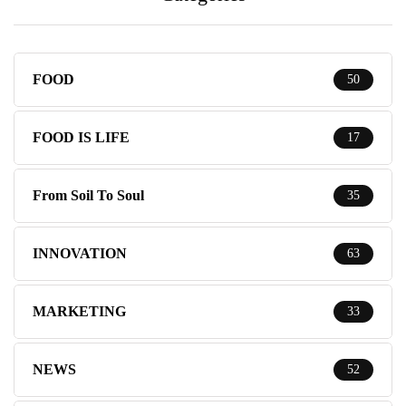
FOOD
50
FOOD IS LIFE
17
From Soil To Soul
35
INNOVATION
63
MARKETING
33
NEWS
52