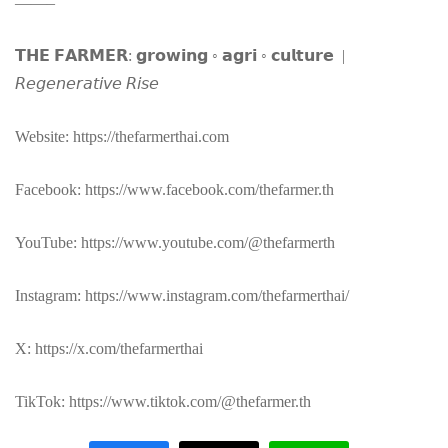
——–
𝗧𝗛𝗘 𝗙𝗔𝗥𝗠𝗘𝗥: 𝗴𝗿𝗼𝘄𝗶𝗻𝗴 ◦ 𝗮𝗴𝗿𝗶 ◦ 𝗰𝘂𝗹𝘁𝘂𝗿𝗲 |
𝘙𝘦𝘨𝘦𝘯𝘦𝘳𝘢𝘵𝘪𝘷𝘦 𝘙𝘪𝘴𝘦
Website: https://thefarmerthai.com
Facebook: https://www.facebook.com/thefarmer.th
YouTube: https://www.youtube.com/@thefarmerth
Instagram: https://www.instagram.com/thefarmerthai/
X: https://x.com/thefarmerthai
TikTok: https://www.tiktok.com/@thefarmer.th