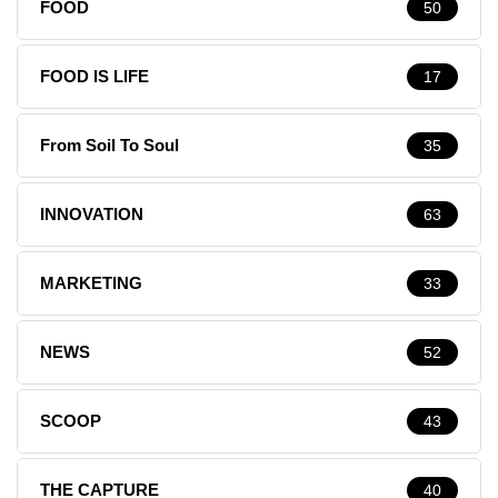
FOOD
50
FOOD IS LIFE
17
From Soil To Soul
35
INNOVATION
63
MARKETING
33
NEWS
52
SCOOP
43
THE CAPTURE
40