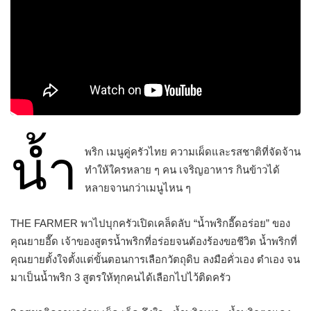
น้ำ
พริก เมนูคู่ครัวไทย ความเผ็ดและรสชาติที่จัดจ้าน
ทำให้ใครหลาย ๆ คน เจริญอาหาร กินข้าวได้
หลายจานกว่าเมนูไหน ๆ
THE FARMER พาไปบุกครัวเปิดเคล็ดลับ “น้ำพริกอี๊ดอร่อย” ของ
คุณยายอี๊ด เจ้าของสูตรน้ำพริกที่อร่อยจนต้องร้องขอชีวิต น้ำพริกที่
คุณยายตั้งใจตั้งแต่ขั้นตอนการเลือกวัตถุดิบ ลงมือคั่วเอง ตำเอง จน
มาเป็นน้ำพริก 3 สูตรให้ทุกคนได้เลือกไปไว้ติดครัว