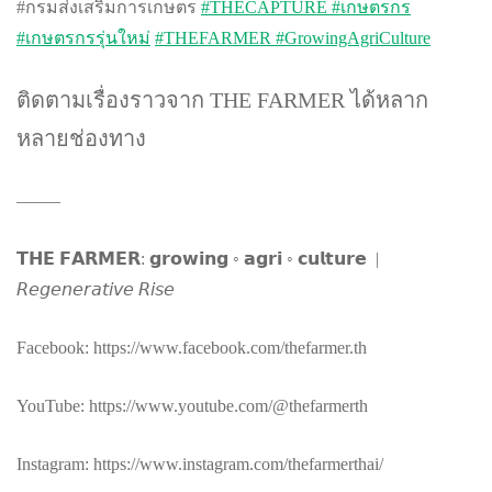
#กรมส่งเสริมการเกษตร
#THECAPTURE
#เกษตรกร
#เกษตรกรรุ่นใหม่
#THEFARMER
#GrowingAgriCulture
ติดตามเรื่องราวจาก THE FARMER ได้หลาก
หลายช่องทาง
——–
𝗧𝗛𝗘 𝗙𝗔𝗥𝗠𝗘𝗥: 𝗴𝗿𝗼𝘄𝗶𝗻𝗴 ◦ 𝗮𝗴𝗿𝗶 ◦ 𝗰𝘂𝗹𝘁𝘂𝗿𝗲 |
𝘙𝘦𝘨𝘦𝘯𝘦𝘳𝘢𝘵𝘪𝘷𝘦 𝘙𝘪𝘴𝘦
Facebook: https://www.facebook.com/thefarmer.th
YouTube: https://www.youtube.com/@thefarmerth
Instagram: https://www.instagram.com/thefarmerthai/